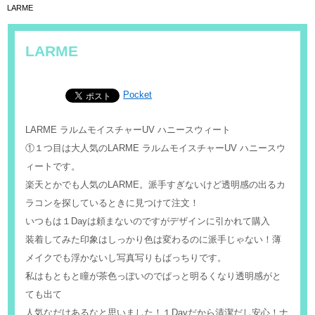
LARME
LARME
Pocket
LARME ラルムモイスチャーUV ハニースウィート
①１つ目は大人気のLARME ラルムモイスチャーUV ハニースウ
ィートです。
楽天とかでも人気のLARME。派手すぎないけど透明感の出るカ
ラコンを探しているときに見つけて注文！
いつもは１Dayは頼まないのですがデザインに引かれて購入
装着してみた印象はしっかり色は変わるのに派手じゃない！薄
メイクでも浮かないし写真写りもばっちりです。
私はもともと瞳が茶色っぽいのでぱっと明るくなり透明感がと
ても出て
人気なだけあるなと思いました！１Dayだから清潔だし安心！ナ