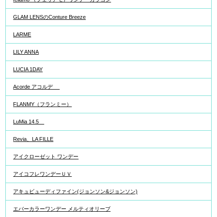
GLAM LENSのConture Breeze
LARME
LILY ANNA
LUCIA 1DAY
Acorde アコルデ
FLANMY（フランミー）
LuMia 14.5
Revia、LA FILLE
アイクローゼット ワンデー
アイコフレワンデーＵＶ
アキュビューディファイン(ジョンソン&ジョンソン)
エバーカラーワンデー メルティオリーブ