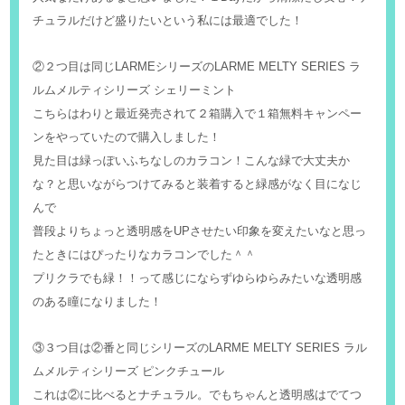
チュラルだけど盛りたいという私には最適でした！
②２つ目は同じLARMEシリーズのLARME MELTY SERIES ラ
ルムメルティシリーズ シェリーミント
こちらはわりと最近発売されて２箱購入で１箱無料キャンペー
ンをやっていたので購入しました！
見た目は緑っぽいふちなしのカラコン！こんな緑で大丈夫か
な？と思いながらつけてみると装着すると緑感がなく目になじ
んで
普段よりちょっと透明感をUPさせたい印象を変えたいなと思っ
たときにはぴったりなカラコンでした＾＾
プリクラでも緑！！って感じにならずゆらゆらみたいな透明感
のある瞳になりました！
③３つ目は②番と同じシリーズのLARME MELTY SERIES ラル
ムメルティシリーズ ピンクチュール
これは②に比べるとナチュラル。でもちゃんと透明感はでてつ