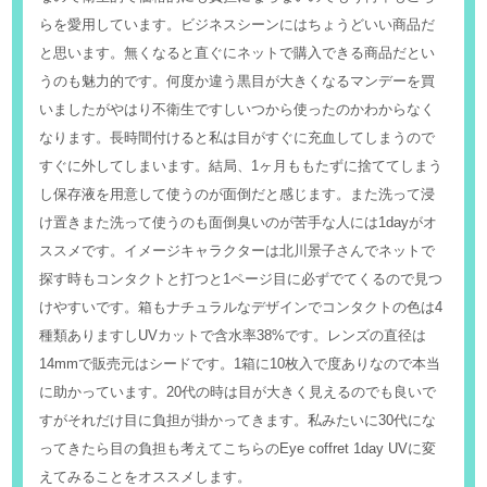
らを愛用しています。ビジネスシーンにはちょうどいい商品だ
と思います。無くなると直ぐにネットで購入できる商品だとい
うのも魅力的です。何度か違う黒目が大きくなるマンデーを買
いましたがやはり不衛生ですしいつから使ったのかわからなく
なります。長時間付けると私は目がすぐに充血してしまうので
すぐに外してしまいます。結局、1ヶ月ももたずに捨ててしまう
し保存液を用意して使うのが面倒だと感じます。また洗って浸
け置きまた洗って使うのも面倒臭いのが苦手な人には1dayがオ
ススメです。イメージキャラクターは北川景子さんでネットで
探す時もコンタクトと打つと1ページ目に必ずでてくるので見つ
けやすいです。箱もナチュラルなデザインでコンタクトの色は4
種類ありますしUVカットで含水率38%です。レンズの直径は
14mmで販売元はシードです。1箱に10枚入で度ありなので本当
に助かっています。20代の時は目が大きく見えるのでも良いで
すがそれだけ目に負担が掛かってきます。私みたいに30代にな
ってきたら目の負担も考えてこちらのEye coffret 1day UVに変
えてみることをオススメします。