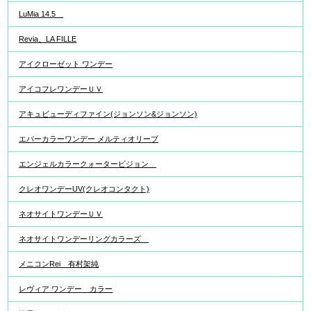
LuMia 14.5
Revia、LA FILLE
アイクローゼット ワンデー
アイコフレワンデーＵＶ
アキュビューディファイン(ジョンソン&ジョンソン)
エバーカラーワンデー メルティオリーブ
エンジェルカラークォータービジョン
クレオワンデーUV(クレオコンタクト)
ネオサイトワンデーＵＶ
ネオサイトワンデーリングカラーズ
メニコンRei 有村架純
レヴィア ワンデー カラー