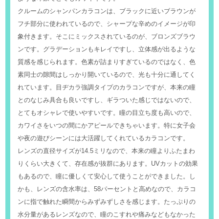
クルームのシャンパンカラコンは、ブラックに近いブラウンが
フチ部分に使われているので、シャープな辛めのイメージが印
象付きます。そこにミックスされているのが、ブロンズブラウ
ンです。グラデーションもキレイですし、立体感が出るような
質感を感じられます。色素が詰まりすぎているのではなく、色
素同士の隙間はしっかり開いているので、光も十分に通してく
れています。目ヂカラ強調タイプのカラコンですが、本来の瞳
とのなじみ具合も良いですし、ギラついた感じではないので、
とてもオシャレで使いやすいです。瞳の目立ち度も高いので、
カワイさをいつの間にかアピールできちゃいます。特に女子会
や夜の遊びシーンには大活躍してくれているカラコンです。
レンズの直径サイズが14.5ミリなので、本来の瞳よりふたまわ
りくらい大きくて、存在感が抜群にあります。UVカットの効果
もあるので、瞳に優しくて安心して使うことができました。し
かも、レンズの含水率は、58パーセントと高めなので、カラコ
ンに指で触れた瞬間からみずみずしさを感じます。たっぷりの
水分量があるレンズなので、瞳のこすれや痛みなどもなかった