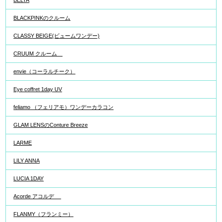
BELTA
BLACKPINKのクルーム
CLASSY BEIGE(ビュームワンデー)
CRUUM クルーム
envie（コーラルチーク）
Eye coffret 1day UV
feliamo （フェリアモ）ワンデーカラコン
GLAM LENSのConture Breeze
LARME
LILY ANNA
LUCIA 1DAY
Acorde アコルデ
FLANMY（フランミー）