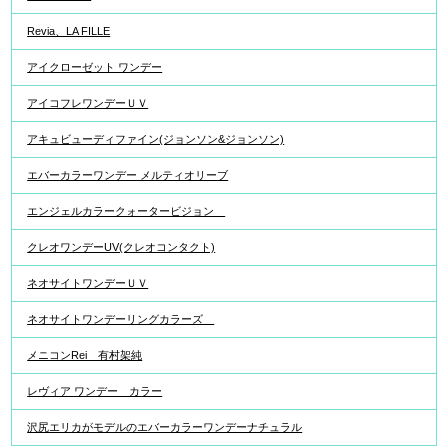
Revia、LA FILLE
アイクローゼット ワンデー
アイコフレワンデーＵＶ
アキュビューディファイン(ジョンソン&ジョンソン)
エバーカラーワンデー メルティオリーブ
エンジェルカラークォータービジョン
クレオワンデーUV(クレオコンタクト)
ネオサイトワンデーＵＶ
ネオサイトワンデーリングカラーズ
メニコンRei 有村架純
レヴィア ワンデー カラー
沢尻エリカがモデルのエバーカラーワンデーナチュラル