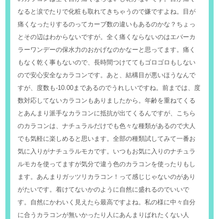
なると涙でたりで化粧も取れてきちゃうので嫌ですよね。目が
痛くなったりするのってカーブ数の違いもあるのかな？ちょっ
とその辺はわからないですが。全く痛くならないのはエバーカ
ラーワンデーの保水力のおかげなのかなーと思ってます。痛く
もなく乾く事もないので、長時間つけててもゴロゴロもしない
ので安心安全なカラコンです。あと、結構目が悪いほうなんで
すが、度数も-10.00まであるのでうれしいですね。前までは、度
数対応してないカラコンもありましたから。年齢を重ねてくる
とあんまり派手なカラコンに抵抗が出てくるんですが、こちら
のカラコンは、ナチュラルだけでも色々な種類があるので大人
でも気軽に楽しめると思います。全部の種類試してみて一番お
気に入りがナチュラルモカです。いつもお気に入りのナチュラ
ルモカを使ってますが気分で違う色のカラコンを使ったりもし
ます。あんまりガッツリカラコン！って感じじゃないのがあり
がたいです。着けてないかのように自然に盛れるのでいいで
す。自然にかわいく見えたら最高ですよね。私の様に中々自分
に合うカラコンが無いかったり人にあんまりばれたくない人