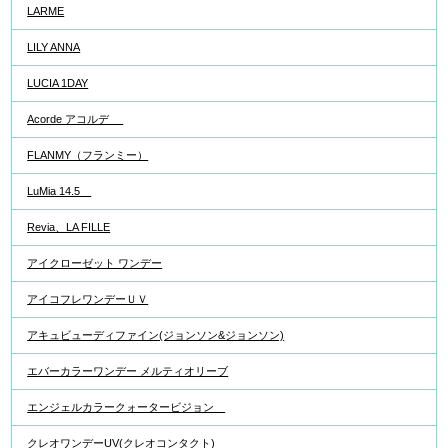
LARME
LILY ANNA
LUCIA 1DAY
Acorde アコルデ
FLANMY（フランミー）
LuMia 14.5
Revia、LA FILLE
アイクローゼット ワンデー
アイコフレワンデーＵＶ
アキュビューディファイン(ジョンソン&ジョンソン)
エバーカラーワンデー メルティオリーブ
エンジェルカラークォータービジョン
クレオワンデーUV(クレオコンタクト)